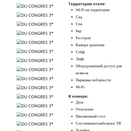
Территория отеля:
Контакты
Wi-Fi на территории
Сад
Спа
Бар
Ресторан
Камера хранения
Сейф
Лифт
Оборудованный доступ для
колясок
Парковка поблизости
Wi-Fi
В номере:
Душ
Отопление
Письменный стол
Спутниковое/кабельное ТВ
Телефон