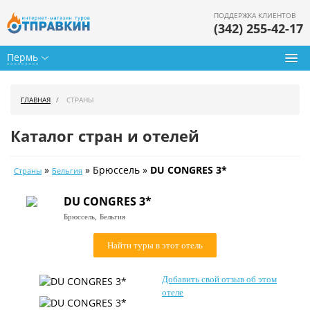
ПОДДЕРЖКА КЛИЕНТОВ
(342) 255-42-17
Пермь
Туры из Перми
ГЛАВНАЯ
СТРАНЫ
Подбор тура
Каталог стран и отелей
Горящие туры
»
» Брюссель »
DU CONGRES 3*
Страны
Бельгия
Календарь туров
DU CONGRES 3*
Цены дня
Брюссель,
Бельгия
Страны
Найти туры в этот отель
Как купить
Добавить свой отзыв об этом
О нас
отеле