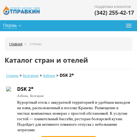
ПОДДЕРЖКА КЛИЕНТОВ
(342) 255-42-17
Пермь
Туры из Перми
ГЛАВНАЯ
СТРАНЫ
Подбор тура
Каталог стран и отелей
Горящие туры
»
»
»
DSK 2*
Страны
Болгария
Албена
Календарь туров
DSK 2*
Цены дня
Албена,
Болгария
Курортный отель с аккуратной территорией и удобным выходом
Страны
на пляж, расположенный в поселке Кранево. Размещение в
чистых компактных номерах с простой обстановкой. К услугам
Как купить
гостей — плавательный бассейн, ресторан болгарской кухни.
Подойдет для активного пляжного отпуска с небольшими
О нас
затратами.