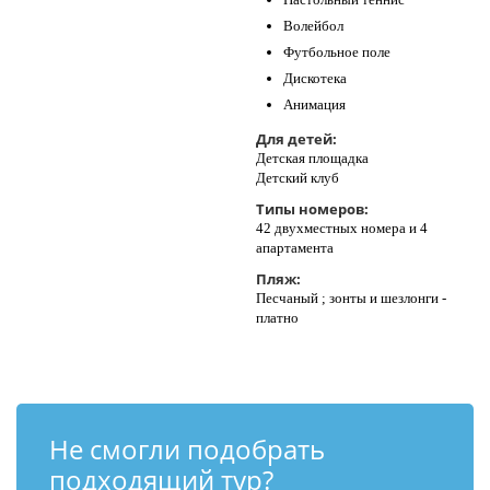
Волейбол
Футбольное поле
Дискотека
Анимация
Для детей:
Детская площадка
Детский клуб
Типы номеров:
42 двухместных номера и 4
апартамента
Пляж:
Песчаный ; зонты и шезлонги -
платно
Не смогли подобрать
подходящий тур?