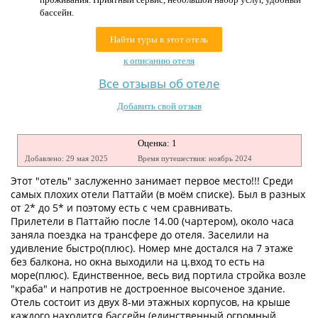
Контакты
бассейн.
Найти туры в этот отель
к описанию отеля
Все отзывы об отеле
Добавить свой отзыв
Оценка: 1
Добавлено: 29 мая 2025
Время путешествия: ноябрь 2024
Этот "отель" заслуженно занимает первое место!!! Среди
самых плохих отели Паттайи (в моём списке). Был в разных
от 2* до 5* и поэтому есть с чем сравнивать.
Прилетели в Паттайю после 14.00 (чартером), около часа
заняла поездка на трансфере до отеля. Заселили на
удивление быстро(плюс). Номер мне достался на 7 этаже
без балкона, но окна выходили на ц.вход то есть на
море(плюс). Единственное, весь вид портила стройка возле
"краба" и напротив не достроенное высоченое здание.
Отель состоит из двух 8-ми этажных корпусов, на крыше
каждого находится бассейн (единственный огромный