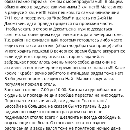
обязательно тарелка Том ям с морепродуктами!!! В общем,
обменников в радиусе как минимум 3 км. нет!!! Магазинов
в радиусе 3 км. нет!!! Если пешком, то самый ближайший
7/11 если повернуть за "Крабом" и шагать по 2-ой На
Джомтьен, идти правда придётся по проезжей части.
Чтобы уехать в сторону Джомтьена, нужно дождаться
сангтео, которые днем ездят неохотно, да и вечером тоже.
Т.к. район не оживленный, поэтому готовьтесь либо часто
ездить на такси из отеля (обратно добраться проще) либо
много ходить пешком! В вечернее время будьте аккуратнее
если идёти в сторону отеля со стороны зданий, в
заброшках поселилось очень много собак, днем они не
активны, а вот в вечернее время пытаются напасть!!! Кафе
кроме "Краба" вечно забитого Китайцами рядом тоже нет!
В общем вечером съездил на Найт Маркет закупился,
погулял и поехал в отель.
Завтрак в отеле с 7.00 до 10.00. Завтраки однообразные и
скудные. В последние дни вообще перестал на них ходить.
Персонал не отзывчивый, все делают "на отстань".
Бассейн не большой, не сказал бы что грязный, да и
видимо по тому что сколько раз днем на него не
поднимался стояло всего 4 шезлонга и всегда свободные,
отдыхающих не было. Открывался кстати позднее
расписания и закрывался тоже не понятно))) ночью даже