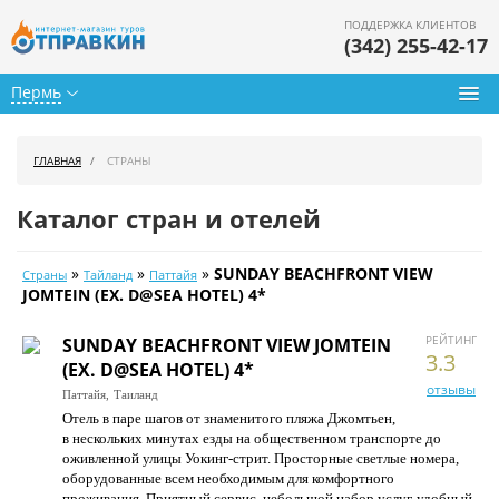
ПОДДЕРЖКА КЛИЕНТОВ
(342) 255-42-17
Пермь
Туры из Перми
ГЛАВНАЯ
СТРАНЫ
Подбор тура
Каталог стран и отелей
Горящие туры
»
»
»
SUNDAY BEACHFRONT VIEW
Страны
Тайланд
Паттайя
Календарь туров
JOMTEIN (EX. D@SEA HOTEL) 4*
Цены дня
РЕЙТИНГ
SUNDAY BEACHFRONT VIEW JOMTEIN
3.3
(EX. D@SEA HOTEL) 4*
Страны
отзывы
Паттайя,
Таиланд
Отель в паре шагов от знаменитого пляжа Джомтьен,
Как купить
в нескольких минутах езды на общественном транспорте до
оживленной улицы Уокинг-стрит. Просторные светлые номера,
О нас
оборудованные всем необходимым для комфортного
проживания. Приятный сервис, небольшой набор услуг, удобный