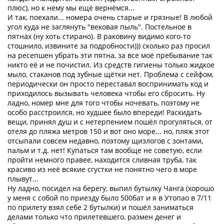
плюс), но к нему мы ещё вернёмся...
И так, поехали... номера очень старые и грязные! В любой
угол куда не заглянуть "вековая пыль". Постельное в
пятнах (ну хоть стирано). В раковину видимо кого-то
стошнило, извините за подробности))) сколько раз просил
на ресепшен убрать эти пятна, за все моё пребывание так
никто её и не почистил. Из средств гигиены только жидкое
мыло, стаканов под зубные щётки нет. Проблема с сейфом,
периодически он просто переставал воспринимать код и
приходилось вызывать человека чтобы его сбросить. Ну
ладно, номер мне для того чтобы ночевать, поэтому не
особо расстроился, но худшее было впереди! Раскидать
вещи, принял душ и с нетерпением пошёл прогуляться, от
отеля до пляжа метров 150 и вот оно море... но, пляж этот
отсыпали совсем недавно, поэтому щизлогов с зонтами,
пальм и т.д. нет! Купаться там вообще не советую, если
пройти немного правее, находится сливная труба, так
красиво из неё всякие сгустки не понятно чего в море
плывут...
Ну ладно, посидел на берегу, выпил бутылку Чанга (хорошо
у меня с собой по приезду было 500бат и я в Утопао в 7/11
по прилету взял себе 2 бутылки) и пошёл заниматься
делами только что прилетевшего, размен денег и