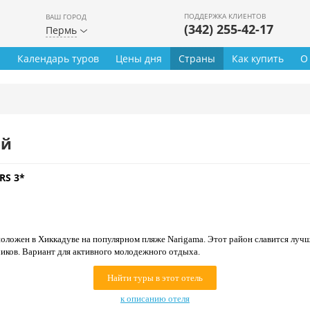
ПОДДЕРЖКА КЛИЕНТОВ
ВАШ ГОРОД
(342) 255-42-17
Пермь
ы
Календарь туров
Цены дня
Страны
Как купить
О
ей
RS 3*
положен в Хиккадуве на популярном пляже Narigama. Этот район славится луч
иков. Вариант для активного молодежного отдыха.
Найти туры в этот отель
к описанию отеля