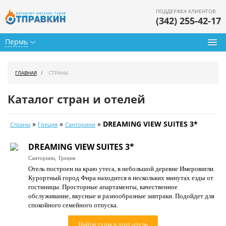
ПОДДЕРЖКА КЛИЕНТОВ
(342) 255-42-17
Пермь
Туры из Перми
ГЛАВНАЯ
СТРАНЫ
Подбор тура
Каталог стран и отелей
Горящие туры
»
»
»
DREAMING VIEW SUITES 3*
Страны
Греция
Санторини
Календарь туров
DREAMING VIEW SUITES 3*
Цены дня
Санторини,
Греция
Отель построен на краю утеса, в небольшой деревне Имеровигли.
Страны
Курортный город Фира находится в нескольких минутах езды от
гостиницы. Просторные апартаменты, качественное
Как купить
обслуживание, вкусные и разнообразные завтраки. Подойдет для
спокойного семейного отпуска.
О нас
Найти туры в этот отель