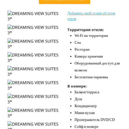
Контакты
Добавить свой отзыв об этом
отеле
Территория отеля:
Wi-Fi на территории
Спа
Ресторан
Камера хранения
Оборудованный доступ для
колясок
Бесплатная парковка
В номере:
Балкон/терраса
Душ
Кондиционер
Мини-кухня
Проигрыватель DVD/CD
Сейф в номере