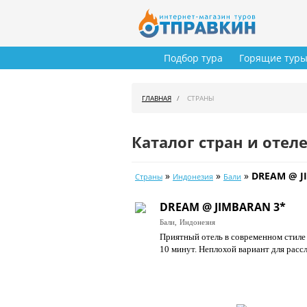
Подбор тура
Горящие тур
ГЛАВНАЯ
СТРАНЫ
Каталог стран и отел
»
»
»
DREAM @ J
Страны
Индонезия
Бали
DREAM @ JIMBARAN 3*
Бали,
Индонезия
Приятный отель в современном стиле
10 минут. Неплохой вариант для расс