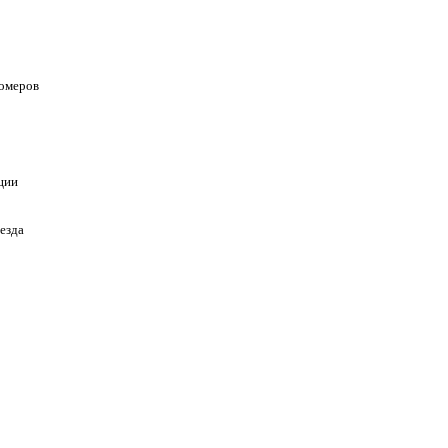
омеров
ции
езда