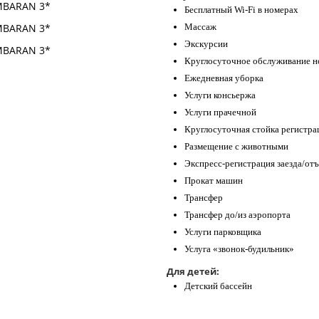
Бесплатный Wi-Fi в номерах
Массаж
Экскурсии
Круглосуточное обслуживание н
Ежедневная уборка
Услуги консьержа
Услуги прачечной
Круглосуточная стойка регистра
Размещение с животными
Экспресс-регистрация заезда/отъ
Прокат машин
Трансфер
Трансфер до/из аэропорта
Услуги парковщика
Услуга «звонок-будильник»
Для детей:
Детский бассейн