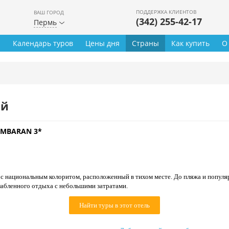
ПОДДЕРЖКА КЛИЕНТОВ
ВАШ ГОРОД
(342) 255-42-17
Пермь
ы
Календарь туров
Цены дня
Страны
Как купить
О
ей
IMBARAN 3*
 с национальным колоритом, расположенный в тихом месте. До пляжа и популя
лабленного отдыха с небольшими затратами.
Найти туры в этот отель