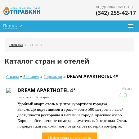
ПОДДЕРЖКА КЛИЕНТОВ
(342) 255-42-17
Пермь
Туры из Перми
ГЛАВНАЯ
СТРАНЫ
Подбор тура
Каталог стран и отелей
Горящие туры
»
»
»
DREAM APARTHOTEL 4*
Страны
Болгария
Горн.лыжи
Календарь туров
РЕЙТИНГ
DREAM APARTHOTEL 4*
Цены дня
4.0
Горн.лыжи,
Болгария
Удобный апарт-отель в центре курортного городка
Страны
Банско. До подъемников и трасс – всего 500 метров, в пешей
доступности рестораны и магазины города, красивое озеро.
Как купить
Хорошо обставленные номера, внимательный персонал. Отель
подойдет для экономичного отдыха без потери в комфорте.
О нас
Найти туры в этот отель