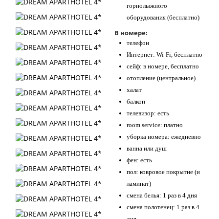
горнолыжного
оборудования (бесплатно)
В номере:
телефон
Интернет: Wi-Fi, бесплатно
сейф: в номере, бесплатно
отопление (центральное)
халат
балкон
телевизор: есть
room service: платно
уборка номера: ежедневно
ванна или душ
фен: есть
пол: ковровое покрытие (и
ламинат)
смена белья: 1 раз в 4 дня
смена полотенец: 1 раз в 4
дня