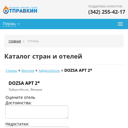
ПОДДЕРЖКА КЛИЕНТОВ
(342) 255-42-17
Пермь
Туры из Перми
ГЛАВНАЯ
СТРАНЫ
Подбор тура
Каталог стран и отелей
Горящие туры
»
»
»
DOZSA APT 2*
Страны
Венгрия
Хайдусобосло
Календарь туров
DOZSA APT 2*
Цены дня
Хайдусобосло,
Венгрия
Страны
Оцените отель
Достоинства:
Как купить
О нас
Недостатки: