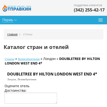
ПОДДЕРЖКА КЛИЕНТОВ
(342) 255-42-17
Пермь
Туры из Перми
ГЛАВНАЯ
СТРАНЫ
Подбор тура
Каталог стран и отелей
Горящие туры
»
» Лондон »
DOUBLETREE BY HILTON
Страны
Великобритания
Календарь туров
LONDON WEST END 4*
Цены дня
DOUBLETREE BY HILTON LONDON WEST END 4*
Лондон,
Великобритания
Страны
Оцените отель
Достоинства:
Как купить
О нас