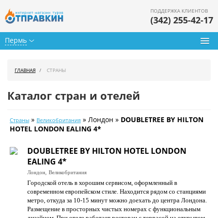
ПОДДЕРЖКА КЛИЕНТОВ
(342) 255-42-17
Пермь
Туры из Перми
ГЛАВНАЯ
СТРАНЫ
Подбор тура
Каталог стран и отелей
Горящие туры
»
» Лондон »
DOUBLETREE BY HILTON
Страны
Великобритания
Календарь туров
HOTEL LONDON EALING 4*
Цены дня
DOUBLETREE BY HILTON HOTEL LONDON
EALING 4*
Страны
Лондон,
Великобритания
Городской отель в хорошим сервисом, оформленный в
Как купить
современном европейском стиле. Находится рядом со станциями
метро, откуда за 10-15 минут можно доехать до центра Лондона.
О нас
Размещение в просторных чистых номерах с функциональным
дизайном. При отеле работает ресторан с террасой на открытом