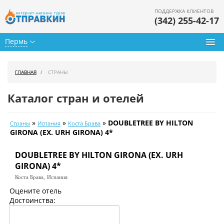
ПОДДЕРЖКА КЛИЕНТОВ
(342) 255-42-17
Пермь
Туры из Перми
ГЛАВНАЯ
СТРАНЫ
Подбор тура
Каталог стран и отелей
Горящие туры
»
»
»
DOUBLETREE BY HILTON
Страны
Испания
Коста Брава
Календарь туров
GIRONA (EX. URH GIRONA) 4*
Цены дня
DOUBLETREE BY HILTON GIRONA (EX. URH
GIRONA) 4*
Страны
Коста Брава,
Испания
Оцените отель
Как купить
Достоинства:
О нас