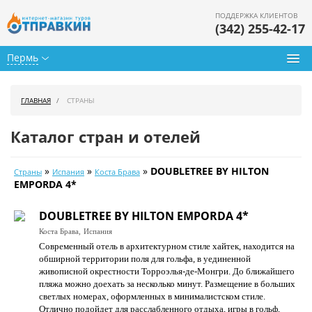
ПОДДЕРЖКА КЛИЕНТОВ
(342) 255-42-17
Пермь
Туры из Перми
ГЛАВНАЯ
СТРАНЫ
Подбор тура
Каталог стран и отелей
Горящие туры
»
»
»
DOUBLETREE BY HILTON
Страны
Испания
Коста Брава
Календарь туров
EMPORDA 4*
Цены дня
DOUBLETREE BY HILTON EMPORDA 4*
Коста Брава,
Испания
Страны
Современный отель в архитектурном стиле хайтек, находится на
обширной территории поля для гольфа, в уединенной
Как купить
живописной окрестности Торроэлья-де-Монгри. До ближайшего
пляжа можно доехать за несколько минут. Размещение в больших
О нас
светлых номерах, оформленных в минималистском стиле.
Отлично подойдет для расслабленного отдыха, игры в гольф,