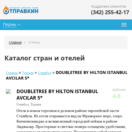
ПОДДЕРЖКА КЛИЕНТОВ
(342) 255-42-17
Пермь
Туры из Перми
ГЛАВНАЯ
СТРАНЫ
Подбор тура
Каталог стран и отелей
Горящие туры
»
»
»
DOUBLETREE BY HILTON ISTANBUL
Страны
Турция
Стамбул
Календарь туров
AVCILAR 5*
Цены дня
РЕЙТИНГ
DOUBLETREE BY HILTON ISTANBUL
4.8
AVCILAR 5*
Страны
Стамбул,
Турция
Отель в новом торговом и деловом районе европейской части
Как купить
Стамбула. Из отеля открывается вид на Мраморное море, озеро
Кючюкчекмедже и великолепный городской пейзаж в районе
О нас
Авджылар. Просторные и светлые номера оснащены удобствами,
ожидаемые от отеля этого класса. Представляет собой вариант