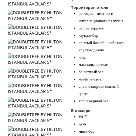
Территория отеля:
ресторан: местная и
интернациональная кухня
бар на террасе
лаундж-бар
крытый бассейн, работает
круглогодично
лифт
магазины в отеле
банкетный зал
конференц-зал
спа и оздоровительный
центр
тренажерный зал
В номере:
Wi-Fi
душ
мини-бар