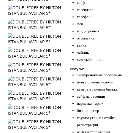
сейф
телевизор
телефон
фен
кондиционер
отопление
ванна
чайник
халаты/тапочки
Услуги:
экскурсионные программы
пункт обмена валюты
камера хранения багажа
сейф на ресепшн
парковка, гараж
бизнес-центр
круглосуточная стойка
регистрации
wi-fi на территории