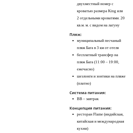
двухместный номер с
кроватью размера King или
2 отдельными кроватями. 20
кв.м. м. с видом на лагуну
Пляж:
муниципальный песчаный
пляж Бага в 3 км от отеля
бесплатный трансфер на
пляж Бага (11:00 – 19:00,
ежечасно)
шезлонги и зонтики на пляже
(платно)
Система питания:
BB – завтрак
Концепция питания:
ресторан Flame (индийская,
китайская и международная
кухни)