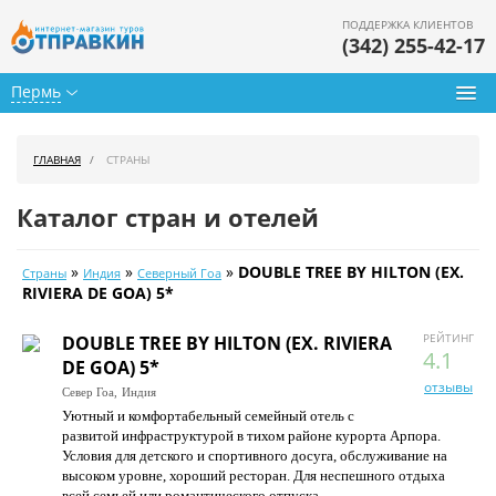
ПОДДЕРЖКА КЛИЕНТОВ
(342) 255-42-17
Пермь
Туры из Перми
ГЛАВНАЯ
СТРАНЫ
Подбор тура
Каталог стран и отелей
Горящие туры
»
»
»
DOUBLE TREE BY HILTON (EX.
Страны
Индия
Северный Гоа
Календарь туров
RIVIERA DE GOA) 5*
Цены дня
РЕЙТИНГ
DOUBLE TREE BY HILTON (EX. RIVIERA
4.1
DE GOA) 5*
Страны
отзывы
Север Гоа,
Индия
Уютный и комфортабельный семейный отель с
Как купить
развитой инфраструктурой в тихом районе курорта Арпора.
Условия для детского и спортивного досуга, обслуживание на
О нас
высоком уровне, хороший ресторан. Для неспешного отдыха
всей семьей или романтического отпуска.