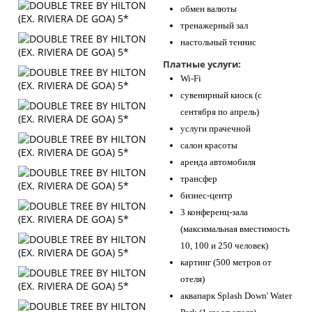
обмен валюты
тренажерный зал
настольный теннис
Платные услуги:
Wi-Fi
сувенирный киоск (с
сентября по апрель)
услуги прачечной
салон красоты
аренда автомобиля
трансфер
бизнес-центр
3 конференц-зала
(максимальная вместимость
10, 100 и 250 человек)
картинг (500 метров от
отеля)
аквапарк Splash Down' Water