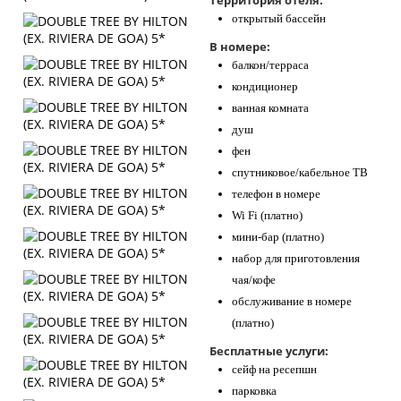
Территория отеля:
открытый бассейн
В номере:
балкон/терраса
кондиционер
ванная комната
душ
фен
спутниковое/кабельное ТВ
телефон в номере
Wi Fi (платно)
мини-бар (платно)
набор для приготовления
чая/кофе
обслуживание в номере
(платно)
Бесплатные услуги:
сейф на ресепшн
парковка