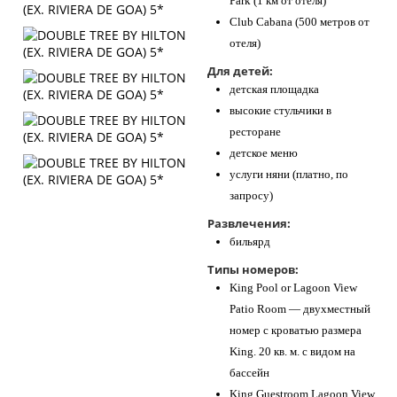
Park (1 км от отеля)
Club Cabana (500 метров от
отеля)
Для детей:
детская площадка
высокие стульчики в
ресторане
детское меню
услуги няни (платно, по
запросу)
Развлечения:
бильярд
Типы номеров:
King Pool or Lagoon View
Patio Room — двухместный
номер с кроватью размера
King. 20 кв. м. с видом на
бассейн
King Guestroom Lagoon View