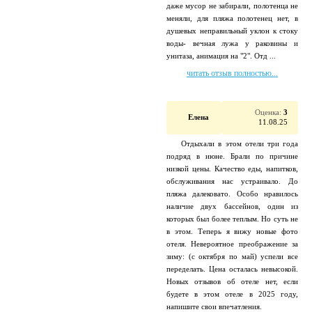
даже мусор не забирали, полотенца не
меняли, для пляжа полотенец нет, в
душевых неправильный уклон к стоку
воды- вечная лужа у раковины и
унитаза, анимация на "2". Отд ...
читать отзыв полностью...
Оценка:
3
Елена
11.08.25
Отдыхали в этом отели три года
подряд в июне. Брали по причине
низкой цены. Качество еды, напитков,
обслуживания нас устраивало. До
пляжа далековато. Особо нравилось
наличие двух бассейнов, один из
которых был более теплым. Но суть не
в этом. Теперь я вижу новые фото
отеля. Невероятное преображение за
зиму: (с октября по май) успели все
переделать. Цена осталась невысокой.
Новых отзывов об отеле нет, если
будете в этом отеле в 2025 году,
напишите свои впечатления.