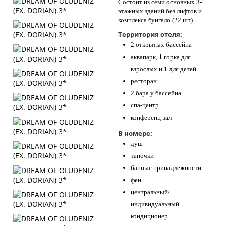
Состоит из семи основных 3-
этажных зданий без лифтов и
комплекса бунгало (22 шт).
Территория отеля:
2 открытых бассейна
аквапарк, 1 горка для
взрослых и 1 для детей
ресторан
2 бара у бассейна
спа-центр
конференц-зал
В номере:
душ
тапочки
банные принадлежности
фен
центральный/
индивидуальный
кондиционер