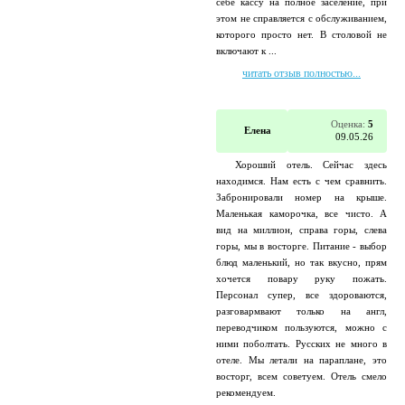
себе кассу на полное заселение, при
этом не справляется с обслуживанием,
которого просто нет. В столовой не
включают к ...
читать отзыв полностью...
Оценка:
5
Елена
09.05.26
Хороший отель. Сейчас здесь
находимся. Нам есть с чем сравнить.
Забронировали номер на крыше.
Маленькая каморочка, все чисто. А
вид на миллион, справа горы, слева
горы, мы в восторге. Питание - выбор
блюд маленький, но так вкусно, прям
хочется повару руку пожать.
Персонал супер, все здороваются,
разговармвают только на англ,
переводчиком пользуются, можно с
ними поболтать. Русских не много в
отеле. Мы летали на параплане, это
восторг, всем советуем. Отель смело
рекомендуем.