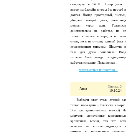
стандарту, в 14.00. Номер дали с
видом на бассейн и горы без просьб и
доплат. Номер просторный, чистый,
убирали каждый день, полотенца
меняли через день. Телевизор
действительно не работал, но не
только в нашем номере, а во всем
отеле, но я не отношу данный факт к
существенным минусам. Шампунь и
гель для душа пополняли. Вода
горячая была всегда, кондиционер
работал исправно. Питание как ...
читать отзыв полностью...
Оценка:
3
Анна
10.10.24
Выбрали этот отель второй раз
только из-за цены и близости к морю.
Это два единственных плюса)) Из
минусов- допотопные кинескопные
крошечные телеки, так что если
вечером вы хотите отдохнуть в
номере за просмотром сериалов,