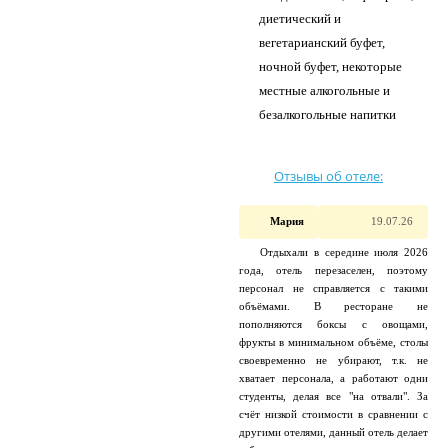
диетический и
вегетарианский буфет,
ночной буфет, некоторые
местные алкогольные и
безалкогольные напитки
Отзывы об отеле:
Мария
19.07.26
Отдыхали в середине июля 2026
года, отель перезаселен, поэтому
персонал не справляется с такими
объёмами. В ресторане не
пополняются боксы с овощами,
фрукты в минимальном объёме, столы
своевременно не убирают, т.к. не
хватает персонала, а работают одни
студенты, делая все "на отвали". За
счёт низкой стоимости в сравнении с
другими отелями, данный отель делает