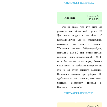
читать отзыв полностью...
Оценка:
5
Надежда
23.09.25
Уж не знаю, что тут было до
ремонта, но сейчас всё хорошо!!!!!
Для меня подвохов не было. С
клопами лично мы не столкнулись,
возможно, от корпуса зависит.
Убирались милые бабули-улыбули,
сначала 1 раз в 2 дня, потом начали
каждый день(безвозмездно). Wi-Fi
есть, бесплатно, ловит норм, бывают
часы, когда не работает интернет, но
это не от отеля зависит, наверное.
Полотенца меняют при уборке. По
еде/напиткам всё отлично, нам всего
хватало. Ресторану твёрдая 5.
Огромного разнообр ...
читать отзыв полностью...
Оценка:
3