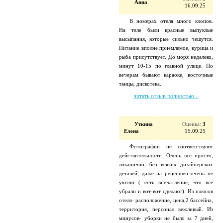
Анна
16.09.25
В номерах отеля много клопов.
На теле были красные выпуклые
высыпания, которые сильно чешутся.
Питание вполне приемлемое, курица и
рыба присутствует. До моря недалеко,
минут 10-15 по главной улице. По
вечерам бывают караоке, восточные
танцы, дискотека.
читать отзыв полностью...
Уткина
Оценка:
3
Елена
15.09.25
Фотографии не соответствуют
действительности. Очень всё просто,
локанично, без всяких дизайнерских
деталей, даже на рецепшен очень не
уютно ( есть впечатление, что всё
убрали и вот-вот сделают). Из плюсов
отеля- расположение, цена,2 бассейна,
территория, персонал вежливый. Из
минусов- уборки не было за 7 дней,