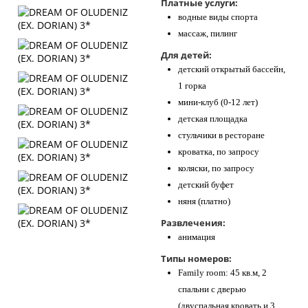
Платные услуги:
водные виды спорта
массаж, пилинг
Для детей:
детский открытый бассейн,
1 горка
мини-клуб (0-12 лет)
детская площадка
стульчики в ресторане
кроватка, по запросу
коляски, по запросу
детский буфет
няня (платно)
Развлечения:
анимация
Типы номеров:
Family room: 45 кв.м, 2
спальни с дверью
(двуспальная кровать и 3