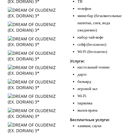
ТВ
телефон
мини-бар (безалкогольные
напитки, снек, вода
ежедневно)
набор чай-кофе
сейф (бесплатно)
Wi-Fi (бесплатно)
Услуги:
настольный теннис
дартс
бильярд
игровой зал
Wi-Fi
парковка
вызов врача
Бесплатные услуги:
хаммам, сауна