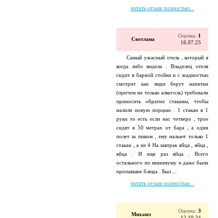
читать отзыв полностью...
Оценка:
1
Светлана
16.07.25
Самый ужасный отель , который я
когда либо видела . Владелец отеля
сидит в барной стойки и с жадностью
смотрит как люди берут напитки
(причем не только алкоголь) требовали
приносить обратно стаканы, чтобы
налили новую порцию . 1 стакан в 1
руки то есть если нас четверо , трое
сидят в 50 метрах от бара , а один
полет за пивом , ему нальют только 1
стакан , а не 4 На завтрак яйца , яйца ,
яйца . И еще раз яйца . Всего
остального по минимуму и даже были
пропавшие блюда . Был ...
читать отзыв полностью...
Оценка:
3
Михаил
12.10.24