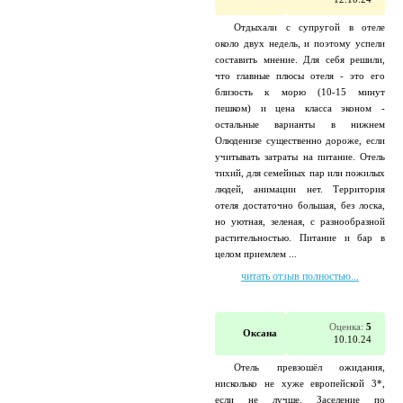
Отдыхали с супругой в отеле
около двух недель, и поэтому успели
составить мнение. Для себя решили,
что главные плюсы отеля - это его
близость к морю (10-15 минут
пешком) и цена класса эконом -
остальные варианты в нижнем
Олюденизе существенно дороже, если
учитывать затраты на питание. Отель
тихий, для семейных пар или пожилых
людей, анимации нет. Территория
отеля достаточно большая, без лоска,
но уютная, зеленая, с разнообразной
растительностью. Питание и бар в
целом приемлем ...
читать отзыв полностью...
Оценка:
5
Оксана
10.10.24
Отель превзошёл ожидания,
нисколько не хуже европейской 3*,
если не лучше. Заселение по