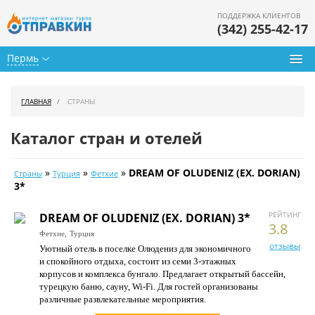
ПОДДЕРЖКА КЛИЕНТОВ
(342) 255-42-17
Пермь
Туры из Перми
ГЛАВНАЯ
СТРАНЫ
Подбор тура
Каталог стран и отелей
Горящие туры
»
»
»
DREAM OF OLUDENIZ (EX. DORIAN)
Страны
Турция
Фетхие
Календарь туров
3*
Цены дня
РЕЙТИНГ
DREAM OF OLUDENIZ (EX. DORIAN) 3*
3.8
Фетхие,
Турция
Страны
отзывы
Уютный отель в поселке Олюдениз для экономичного
и спокойного отдыха, состоит из семи 3-этажных
Как купить
корпусов и комплекса бунгало. Предлагает открытый бассейн,
турецкую баню, сауну, Wi-Fi. Для гостей организованы
О нас
различные развлекательные мероприятия.