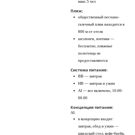
макс.5 чел
Пляж:
общественный песчано-
галечный пляж находится в
800 м от отеля
шезлонги, зонтики —
бесплатно, пляжные
полотенца не
предоставляются
Система питания:
BB — завтрак
HB — завтрак и ужин
AI — все включено, 10.00-
00.00
Концепция питания:
AI:
в концепцию входит:
завтрак, обед и ужин —
шведский стол, кофе-брейк,