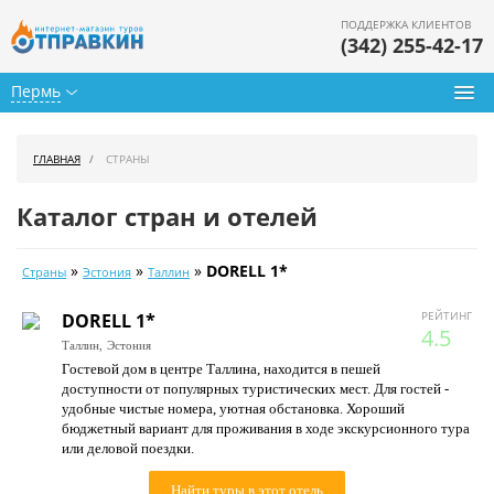
ПОДДЕРЖКА КЛИЕНТОВ
(342) 255-42-17
Пермь
Туры из Перми
ГЛАВНАЯ
СТРАНЫ
Подбор тура
Каталог стран и отелей
Горящие туры
»
»
»
DORELL 1*
Страны
Эстония
Таллин
Календарь туров
РЕЙТИНГ
DORELL 1*
Цены дня
4.5
Таллин,
Эстония
Гостевой дом в центре Таллина, находится в пешей
Страны
доступности от популярных туристических мест. Для гостей -
удобные чистые номера, уютная обстановка. Хороший
Как купить
бюджетный вариант для проживания в ходе экскурсионного тура
или деловой поездки.
О нас
Найти туры в этот отель