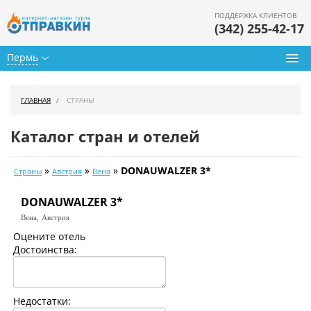
ПОДДЕРЖКА КЛИЕНТОВ
(342) 255-42-17
Пермь
Туры из Перми
ГЛАВНАЯ
СТРАНЫ
Подбор тура
Каталог стран и отелей
Горящие туры
»
»
»
DONAUWALZER 3*
Страны
Австрия
Вена
Календарь туров
DONAUWALZER 3*
Цены дня
Вена,
Австрия
Страны
Оцените отель
Достоинства:
Как купить
О нас
Недостатки: