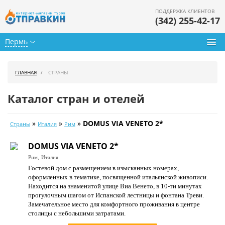
ПОДДЕРЖКА КЛИЕНТОВ
(342) 255-42-17
Пермь
Туры из Перми
ГЛАВНАЯ
СТРАНЫ
Подбор тура
Каталог стран и отелей
Горящие туры
»
»
»
DOMUS VIA VENETO 2*
Страны
Италия
Рим
Календарь туров
DOMUS VIA VENETO 2*
Цены дня
Рим,
Италия
Гостевой дом с размещением в изысканных номерах,
Страны
оформленных в тематике, посвященной итальянской живописи.
Находится на знаменитой улице Виа Венето, в 10-ти минутах
Как купить
прогулочным шагом от Испанской лестницы и фонтана Треви.
Замечательное место для комфортного проживания в центре
О нас
столицы с небольшими затратами.