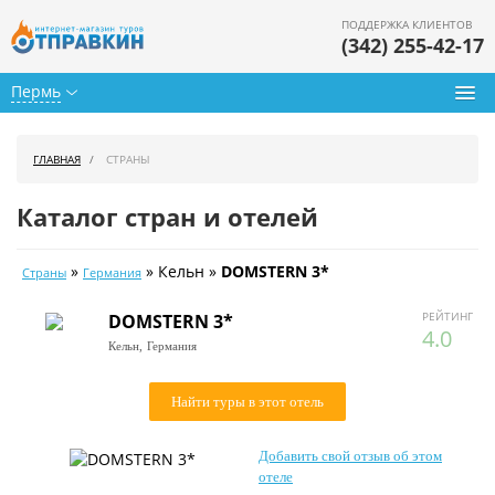
ПОДДЕРЖКА КЛИЕНТОВ
(342) 255-42-17
Пермь
Туры из Перми
ГЛАВНАЯ
СТРАНЫ
Подбор тура
Каталог стран и отелей
Горящие туры
»
» Кельн »
DOMSTERN 3*
Страны
Германия
Календарь туров
РЕЙТИНГ
DOMSTERN 3*
Цены дня
4.0
Кельн,
Германия
Страны
Найти туры в этот отель
Как купить
Добавить свой отзыв об этом
О нас
отеле