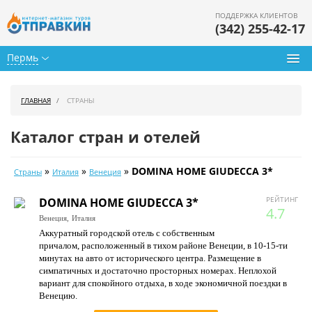
ПОДДЕРЖКА КЛИЕНТОВ
(342) 255-42-17
Пермь
Туры из Перми
ГЛАВНАЯ
СТРАНЫ
Подбор тура
Каталог стран и отелей
Горящие туры
»
»
»
DOMINA HOME GIUDECCA 3*
Страны
Италия
Венеция
Календарь туров
РЕЙТИНГ
DOMINA HOME GIUDECCA 3*
Цены дня
4.7
Венеция,
Италия
Аккуратный городской отель с собственным
Страны
причалом, расположенный в тихом районе Венеции, в 10-15-ти
минутах на авто от исторического центра. Размещение в
Как купить
симпатичных и достаточно просторных номерах. Неплохой
вариант для спокойного отдыха, в ходе экономичной поездки в
О нас
Венецию.