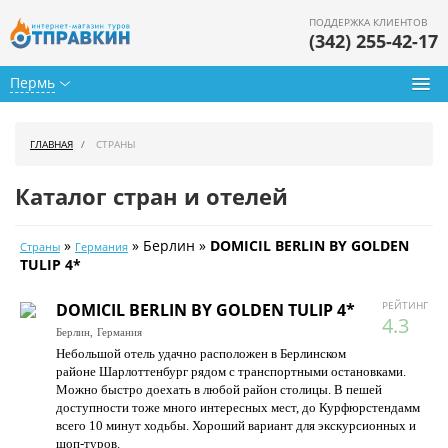
ПОДДЕРЖКА КЛИЕНТОВ
(342) 255-42-17
Пермь
Туры из Перми
ГЛАВНАЯ
СТРАНЫ
Подбор тура
Каталог стран и отелей
Горящие туры
»
» Берлин »
DOMICIL BERLIN BY GOLDEN
Страны
Германия
Календарь туров
TULIP 4*
Цены дня
РЕЙТИНГ
DOMICIL BERLIN BY GOLDEN TULIP 4*
4.3
Берлин,
Германия
Страны
Небольшой отель удачно расположен в Берлинском
районе Шарлоттенбург рядом с транспортными остановками.
Как купить
Можно быстро доехать в любой район столицы. В пешей
доступности тоже много интересных мест, до Курфюрстендамм
О нас
всего 10 минут ходьбы. Хороший вариант для экскурсионных и
шоп-туров.