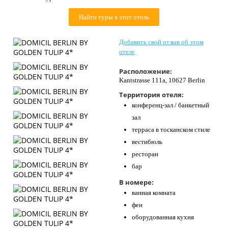
Контакты
Найти туры в этот отель
Добавить свой отзыв об этом
отеле
Расположение:
Kantstrasse 111a, 10627 Berlin
Территория отеля:
конференц-зал / банкетный
зал
терраса в тосканском стиле
вестибюль
ресторан
бар
В номере:
ванная комната
фен
оборудованная кухня