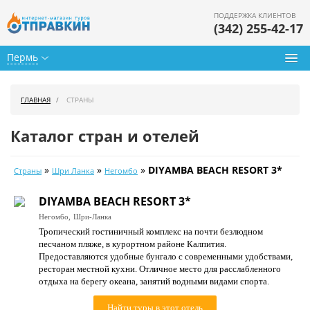
ПОДДЕРЖКА КЛИЕНТОВ
(342) 255-42-17
Пермь
Туры из Перми
ГЛАВНАЯ
СТРАНЫ
Подбор тура
Каталог стран и отелей
Горящие туры
»
»
»
DIYAMBA BEACH RESORT 3*
Страны
Шри Ланка
Негомбо
Календарь туров
DIYAMBA BEACH RESORT 3*
Цены дня
Негомбо,
Шри-Ланка
Тропический гостиничный комплекс на почти безлюдном
Страны
песчаном пляже, в курортном районе Калпития.
Предоставляются удобные бунгало с современными удобствами,
Как купить
ресторан местной кухни. Отличное место для расслабленного
отдыха на берегу океана, занятий водными видами спорта.
О нас
Найти туры в этот отель