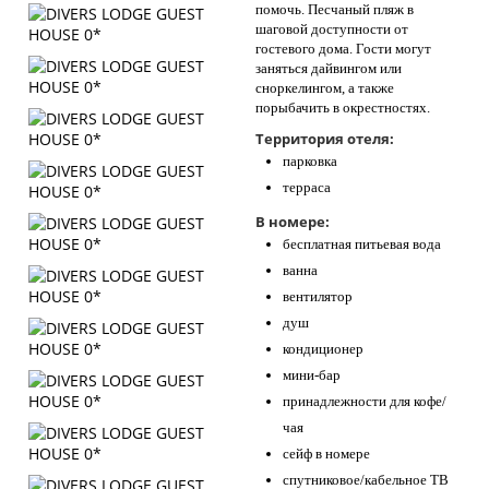
помочь. Песчаный пляж в
шаговой доступности от
гостевого дома. Гости могут
заняться дайвингом или
сноркелингом, а также
порыбачить в окрестностях.
Территория отеля:
парковка
терраса
В номере:
бесплатная питьевая вода
ванна
вентилятор
душ
кондиционер
мини-бар
принадлежности для кофе/
чая
сейф в номере
спутниковое/кабельное ТВ