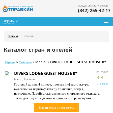
ПОДДЕРЖКА КЛИЕНТОВ
(342) 255-42-17
Пермь
Туры из Перми
ГЛАВНАЯ
СТРАНЫ
Подбор тура
Каталог стран и отелей
Горящие туры
»
» Маэ о. »
DIVERS LODGE GUEST HOUSE 0*
Страны
Сейшелы
Календарь туров
РЕЙТИНГ
DIVERS LODGE GUEST HOUSE 0*
Цены дня
3.8
Маэ о.,
Сейшелы
отзывы
Гостевой дом на 4 номера, простая инфраструктура,
Страны
включающая парковку, камеру хранению, сейфы,
прачечную. Подойдет для активного спортивного отдыха, а
Как купить
также для отдыха с детьми и длительного размещения.
О нас
Найти туры в этот отель