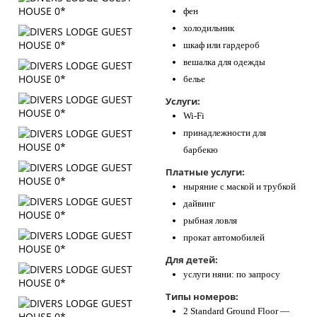
фен
холодильник
шкаф или гардероб
вешалка для одежды
белье
Услуги:
Wi-Fi
принадлежности для
барбекю
Платные услуги:
ныряние с маской и трубкой
дайвинг
рыбная ловля
прокат автомобилей
Для детей:
услуги няни: по запросу
Типы номеров:
2 Standard Ground Floor —