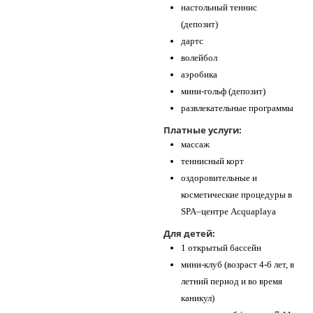
настольный теннис
(депозит)
дартс
волейбол
аэробика
мини-гольф (депозит)
развлекательные программы
Платные услуги:
массаж
теннисный корт
оздоровительные и
косметические процедуры в
SPA–центре Acquaplaya
Для детей:
1 открытый бассейн
мини-клуб (возраст 4-6 лет, в
летний период и во время
каникул)