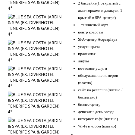
2 бассейна(1 открытый с
аква-горками и джакузи, 1
крытый в SPA-центре)
1 теннисный корт
центр красоты
SPA–центр Acquaplaya
услуги врача
прачечная
лифты
почтовые услуги
обслуживание номеров
(платно)
сейф на ресепшн (платно /
бесплатно)
бизнес-центр
депозит в день заезда
интернет-кафе (платно)
Wi-Fi в лобби (платно)