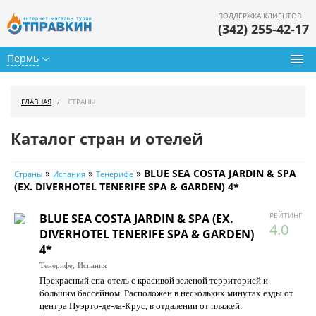
ПОДДЕРЖКА КЛИЕНТОВ
(342) 255-42-17
Пермь
Туры из Перми
ГЛАВНАЯ
СТРАНЫ
Подбор тура
Каталог стран и отелей
Горящие туры
»
»
»
BLUE SEA COSTA JARDIN & SPA
Страны
Испания
Тенерифе
Календарь туров
(EX. DIVERHOTEL TENERIFE SPA & GARDEN) 4*
Цены дня
РЕЙТИНГ
BLUE SEA COSTA JARDIN & SPA (EX.
4.0
DIVERHOTEL TENERIFE SPA & GARDEN)
Страны
4*
Тенерифе,
Испания
Как купить
Прекрасный спа-отель с красивой зеленой территорией и
большим бассейном. Расположен в нескольких минутах езды от
О нас
центра Пуэрто-де-ла-Крус, в отдалении от пляжей.