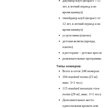
джуниор-клуб (возраст 7-11
лет, в летний период и во
время каникул)
тинейджер-клуб (возраст от
12 лет, в летний период и во
время каникул)
услуги няни (платно)
детская коляска (аренда,
платно)
в ресторане – детское кресло
развлекательные программы
Типы номеров:
Всего в отеле 248 номеров:
104 standard rooms (25 м2,
макс. 3+1 чел.)
115 standard mountain view
rooms (29 м2, макс. 3+1 чел.)
Дополнительное место:
односпальная кровать или