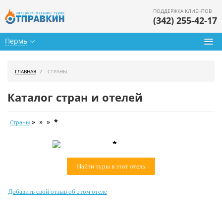
ПОДДЕРЖКА КЛИЕНТОВ
(342) 255-42-17
Пермь
Туры из Перми
ГЛАВНАЯ
СТРАНЫ
Подбор тура
Каталог стран и отелей
Горящие туры
» » »
*
Страны
Календарь туров
*
Цены дня
Найти туры в этот отель
Страны
Как купить
Добавить свой отзыв об этом отеле
О нас