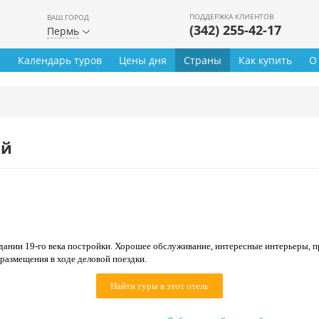
ПОДДЕРЖКА КЛИЕНТОВ
ВАШ ГОРОД
(342) 255-42-17
Пермь
ы
Календарь туров
Цены дня
Страны
Как купить
О
ей
дании 19-го века постройки. Хорошее обслуживание, интересные интерьеры, п
размещения в ходе деловой поездки.
Найти туры в этот отель