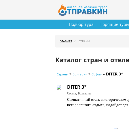
Подбор тура
Горящие тур
ГЛАВНАЯ
СТРАНЫ
Каталог стран и отел
»
»
»
DITER 3*
Страны
Болгария
София
DITER 3*
София,
Болгария
Симпатичный отель в историческом з
неторопливого отдыха, подойдет для 