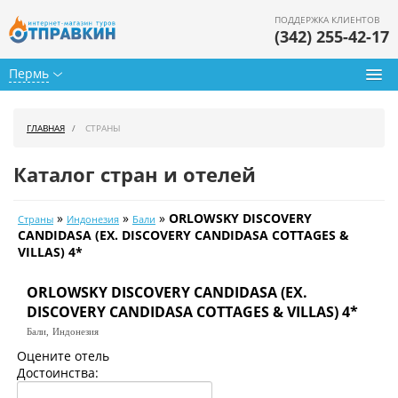
ПОДДЕРЖКА КЛИЕНТОВ
(342) 255-42-17
Пермь
Туры из Перми
ГЛАВНАЯ
СТРАНЫ
Подбор тура
Каталог стран и отелей
Горящие туры
»
»
»
ORLOWSKY DISCOVERY
Страны
Индонезия
Бали
Календарь туров
CANDIDASA (EX. DISCOVERY CANDIDASA COTTAGES &
VILLAS) 4*
Цены дня
ORLOWSKY DISCOVERY CANDIDASA (EX.
Страны
DISCOVERY CANDIDASA COTTAGES & VILLAS) 4*
Бали,
Индонезия
Как купить
Оцените отель
Достоинства:
О нас