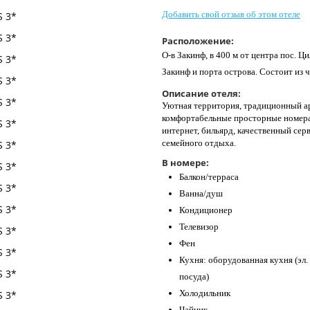
Добавить свой отзыв об этом отеле
Расположение:
О-в Закинф, в 400 м от центра пос. Ци
Закинф и порта острова. Состоит из 
Описание отеля:
Уютная территория, традиционный ар
комфортабельные просторные номера 
интернет, бильярд, качественный сер
семейного отдыха.
В номере:
Балкон/терраса
Ванна/душ
Кондиционер
Телевизор
Фен
Кухня: оборудованная кухня (эл. 
посуда)
Холодильник
Чайник