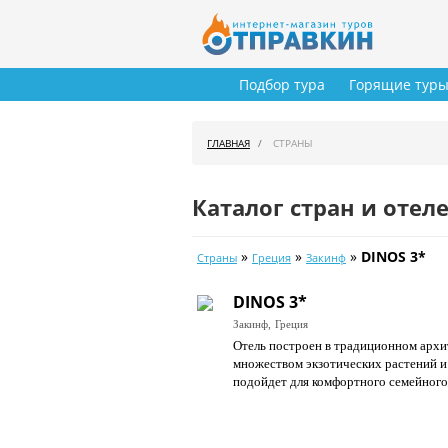
Подбор тура
Горящие тур
ГЛАВНАЯ
СТРАНЫ
Каталог стран и отел
»
»
»
DINOS 3*
Страны
Греция
Закинф
DINOS 3*
Закинф,
Греция
Отель построен в традиционном архит
множеством экзотических растений и
подойдет для комфортного семейного