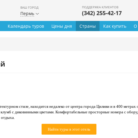
ПОДДЕРЖКА КЛИЕНТОВ
ВАШ ГОРОД
(342) 255-42-17
Пермь
ы
Календарь туров
Цены дня
Страны
Как купить
О
ей
ектурном стиле, находится недалеко от центра города Циливи и в 400 метрах 
 клумб с диковинными цветами. Комфортабельные просторные номера с обору
 отдыха.
Найти туры в этот отель