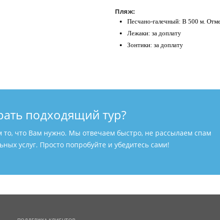
Пляж:
Песчано-галечный: В 500 м. Отм
Лежаки: за доплату
Зонтики: за доплату
рать подходящий тур?
м то, что Вам нужно. Мы отвечаем быстро, не рассылаем спам
ных услуг. Просто попробуйте и убедитесь сами!