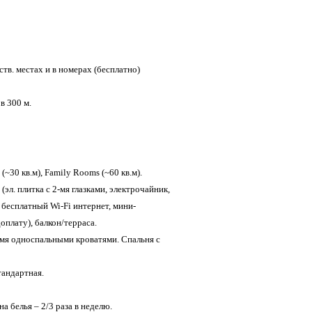
ств. местах и в номерах (бесплатно)
в 300 м.
~30 кв.м), Family Rooms (~60 кв.м).
эл. плитка с 2-мя глазками, электрочайник,
, бесплатный Wi-Fi интернет, мини-
доплату), балкон/терраса.
-мя односпальными кроватями. Спальня с
тандартная.
а белья – 2/3 раза в неделю.