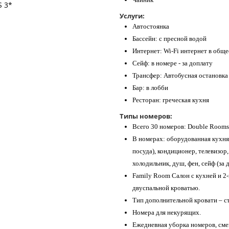
Услуги:
Автостоянка
Бассейн: с пресной водой
Интернет: Wi-Fi интернет в обще
Сейф: в номере - за доплату
Трансфер: Автобусная остановка 
Бар: в лобби
Ресторан: греческая кухня
Типы номеров:
Всего 30 номеров: Double Rooms (
В номерах: оборудованная кухня (
посуда), кондиционер, телевизор
холодильник, душ, фен, сейф (за 
Family Room Салон с кухней и 2
двуспальной кроватью.
Тип дополнительной кровати – с
Номера для некурящих.
Ежедневная уборка номеров, смен