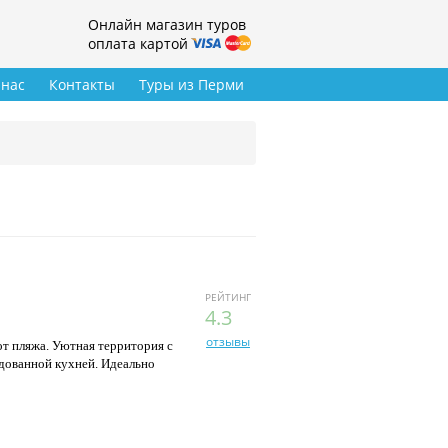
Онлайн магазин туров
оплата картой
 нас
Контакты
Туры из Перми
РЕЙТИНГ
4.3
отзывы
от пляжа. Уютная территория с
дованной кухней. Идеально