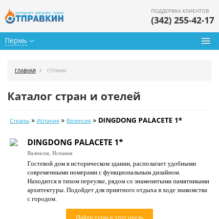
ПОДДЕРЖКА КЛИЕНТОВ
(342) 255-42-17
Пермь
Туры из Перми
ГЛАВНАЯ
СТРАНЫ
Подбор тура
Каталог стран и отелей
Горящие туры
»
»
»
DINGDONG PALACETE 1*
Страны
Испания
Валенсия
Календарь туров
DINGDONG PALACETE 1*
Цены дня
Валенсия,
Испания
Гостевой дом в историческом здании, располагает удобными
Страны
современными номерами с функциональным дизайном.
Находится в тихом переулке, рядом со знаменитыми памятниками
Как купить
архитектуры. Подойдет для приятного отдыха в ходе знакомства
с городом.
О нас
Найти туры в этот отель