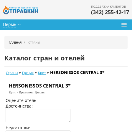
ПОДДЕРЖКА КЛИЕНТОВ
(342) 255-42-17
Пермь
Туры из Перми
ГЛАВНАЯ
СТРАНЫ
Подбор тура
Каталог стран и отелей
Горящие туры
»
»
»
HERSONISSOS CENTRAL 3*
Страны
Греция
Крит
Календарь туров
HERSONISSOS CENTRAL 3*
Цены дня
Крит - Ираклион,
Греция
Страны
Оцените отель
Достоинства:
Как купить
О нас
Недостатки: