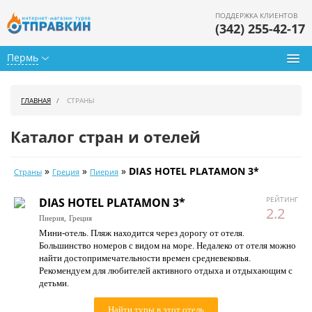
ПОДДЕРЖКА КЛИЕНТОВ
(342) 255-42-17
Пермь
Туры из Перми
ГЛАВНАЯ
СТРАНЫ
Подбор тура
Каталог стран и отелей
Горящие туры
»
»
»
DIAS HOTEL PLATAMON 3*
Страны
Греция
Пиерия
Календарь туров
РЕЙТИНГ
DIAS HOTEL PLATAMON 3*
Цены дня
2.2
Пиерия,
Греция
Мини-отель. Пляж находится через дорогу от отеля.
Страны
Большинство номеров с видом на море. Недалеко от отеля можно
найти достопримечательности времен средневековья.
Как купить
Рекомендуем для любителей активного отдыха и отдыхающим с
детьми.
О нас
Найти туры в этот отель