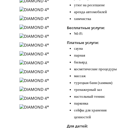
утюг на ресепшене
аренда автомобилей
химчистка
Бесплатные услуги:
Wi-Fi
Платные услуги:
сауна
парная
бильярд
косметические процедуры
массаж
турецкая баня (хаммам)
тренажерный зал
настольный теннис
парковка
сейфы для хранения
ценностей
Для детей: