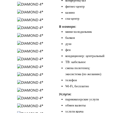
конференц-зал
фитнес-центр
казино
спа-центр
В номере:
мини-холодильник
балкон
душ
фен
кондиционер: центральный
ТВ: кабельное
смена полотенец:
экосистема (по желанию)
телефон
Wi-Fi, бесплатно
Услуги:
парикмахерские услуги
обмен валюты
услуги врача