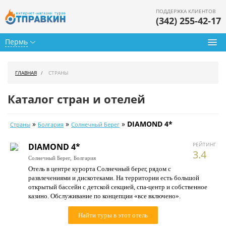
ПОДДЕРЖКА КЛИЕНТОВ
(342) 255-42-17
Пермь
Туры из Перми
ГЛАВНАЯ
СТРАНЫ
Подбор тура
Каталог стран и отелей
Горящие туры
»
»
»
DIAMOND 4*
Страны
Болгария
Солнечный Берег
Календарь туров
РЕЙТИНГ
DIAMOND 4*
Цены дня
3.4
Солнечный Берег,
Болгария
Отель в центре курорта Солнечный берег, рядом с
Страны
развлечениями и дискотеками. На территории есть большой
открытый бассейн с детской секцией, спа-центр и собственное
Как купить
казино. Обслуживание по концепции «все включено».
О нас
Найти туры в этот отель