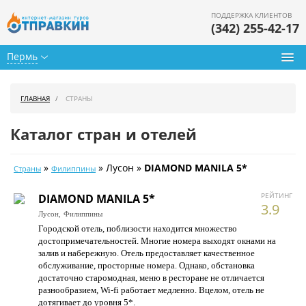
ПОДДЕРЖКА КЛИЕНТОВ
(342) 255-42-17
Пермь
Туры из Перми
ГЛАВНАЯ
СТРАНЫ
Подбор тура
Каталог стран и отелей
Горящие туры
»
» Лусон »
DIAMOND MANILA 5*
Страны
Филиппины
Календарь туров
РЕЙТИНГ
DIAMOND MANILA 5*
Цены дня
3.9
Лусон,
Филиппины
Городской отель, поблизости находится множество
Страны
достопримечательностей. Многие номера выходят окнами на
залив и набережную. Отель предоставляет качественное
Как купить
обслуживание, просторные номера. Однако, обстановка
достаточно старомодная, меню в ресторане не отличается
О нас
разнообразием, Wi-fi работает медленно. Вцелом, отель не
дотягивает до уровня 5*.