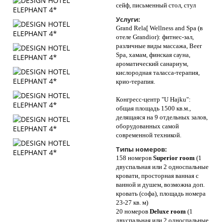
сейф, письменный стол, стул
Услуги:
Grand Rela[ Wellness and Spa (в
отеле Grandior): фитнес-зал,
различные виды массажа, Beer
Spa, хамам, финская сауна,
ароматический санариум,
кислородная таласса-терапия,
крио-терапия.
Конгресс-центр "U Hajku":
общая площадь 1500 кв.м.,
делящаяся на 9 отдельных залов,
оборудованных самой
современной техникой.
Типы номеров:
158 номеров
Superior room
(1
двуспальная или 2 односпальные
кровати, просторная ванная с
ванной и душем, возможна доп.
кровать (софа), площадь номера
23-27 кв. м)
20 номеров
Deluxe room
(1
двуспальная или 2 односпальные