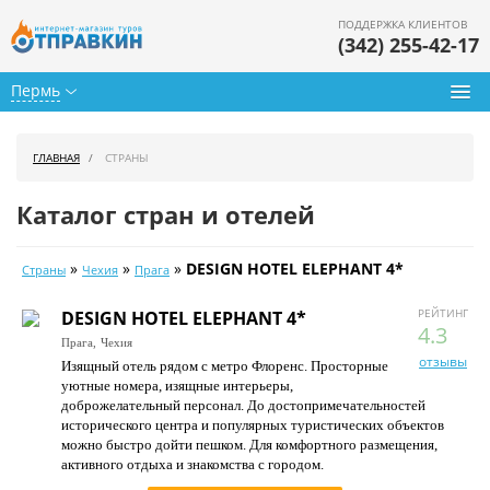
ПОДДЕРЖКА КЛИЕНТОВ
(342) 255-42-17
Пермь
Туры из Перми
ГЛАВНАЯ
СТРАНЫ
Подбор тура
Каталог стран и отелей
Горящие туры
»
»
»
DESIGN HOTEL ELEPHANT 4*
Страны
Чехия
Прага
Календарь туров
РЕЙТИНГ
DESIGN HOTEL ELEPHANT 4*
Цены дня
4.3
Прага,
Чехия
отзывы
Изящный отель рядом с метро Флоренс. Просторные
Страны
уютные номера, изящные интерьеры,
доброжелательный персонал. До достопримечательностей
Как купить
исторического центра и популярных туристических объектов
можно быстро дойти пешком. Для комфортного размещения,
О нас
активного отдыха и знакомства с городом.