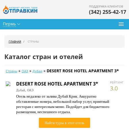
ПОДДЕРЖКА КЛИЕНТОВ
(342) 255-42-17
Пермь
Туры из Перми
ГЛАВНАЯ
СТРАНЫ
Подбор тура
Каталог стран и отелей
Горящие туры
»
»
»
DESERT ROSE HOTEL APARTMENT 3*
Страны
ОАЭ
Дубаи
Календарь туров
РЕЙТИНГ
DESERT ROSE HOTEL APARTMENT 3*
Цены дня
3.0
Дубай,
ОАЭ
Отель недалеко от залива Дубай Крик. Аккуратно
Страны
обставленные номера, небольшой набор услуг, приятный
ресторан с интересным меню. Подойдет для бюджетного
Как купить
размещения, неспешного отдыха.
О нас
Найти туры в этот отель