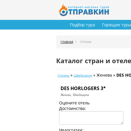
Подбор тура
Горящие тур
ГЛАВНАЯ
СТРАНЫ
Каталог стран и отел
»
» Женева »
DES H
Страны
Швейцария
DES HORLOGERS 3*
Женева,
Швейцария
Оцените отель
Достоинства:
Недостатки: