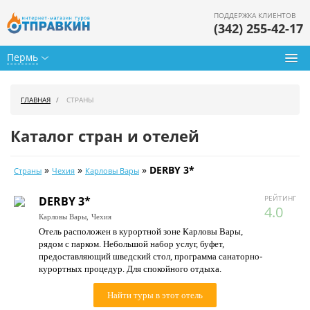
ПОДДЕРЖКА КЛИЕНТОВ
(342) 255-42-17
Пермь
Туры из Перми
ГЛАВНАЯ
СТРАНЫ
Подбор тура
Каталог стран и отелей
Горящие туры
»
»
»
DERBY 3*
Страны
Чехия
Карловы Вары
Календарь туров
РЕЙТИНГ
DERBY 3*
Цены дня
4.0
Карловы Вары,
Чехия
Отель расположен в курортной зоне Карловы Вары,
Страны
рядом с парком. Небольшой набор услуг, буфет,
предоставляющий шведский стол, программа санаторно-
Как купить
курортных процедур. Для спокойного отдыха.
О нас
Найти туры в этот отель