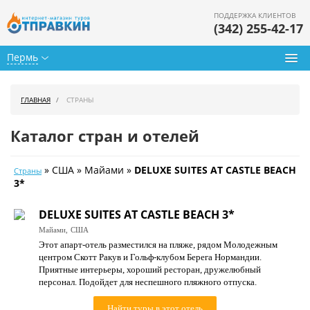
ПОДДЕРЖКА КЛИЕНТОВ
(342) 255-42-17
Пермь
Туры из Перми
ГЛАВНАЯ
СТРАНЫ
Подбор тура
Каталог стран и отелей
Горящие туры
» США » Майами »
DELUXE SUITES AT CASTLE BEACH
Страны
Календарь туров
3*
Цены дня
DELUXE SUITES AT CASTLE BEACH 3*
Майами,
США
Страны
Этот апарт-отель разместился на пляже, рядом Молодежным
центром Скотт Ракув и Гольф-клубом Берега Нормандии.
Как купить
Приятные интерьеры, хороший ресторан, дружелюбный
персонал. Подойдет для неспешного пляжного отпуска.
О нас
Найти туры в этот отель