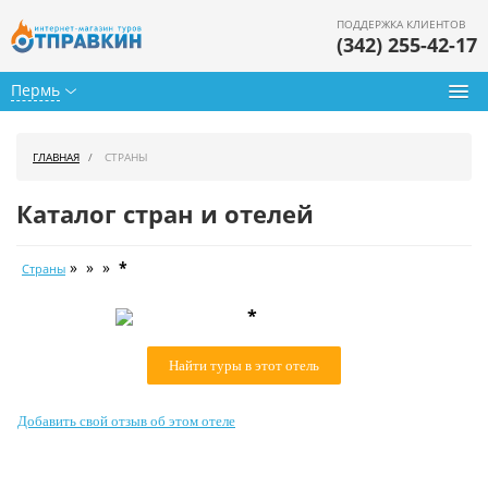
ПОДДЕРЖКА КЛИЕНТОВ
(342) 255-42-17
Пермь
Туры из Перми
ГЛАВНАЯ
СТРАНЫ
Подбор тура
Каталог стран и отелей
Горящие туры
» » »
*
Страны
Календарь туров
*
Цены дня
Найти туры в этот отель
Страны
Как купить
Добавить свой отзыв об этом отеле
О нас