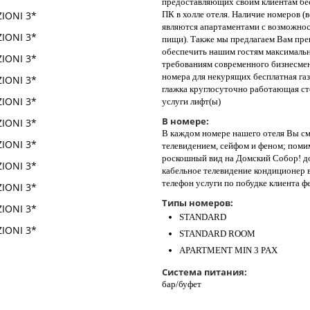
предоставляющих своим клиентам бесп
ПК в холле отеля. Наличие номеров (в
являются апартаментами с возможно
пищи). Также мы предлагаем Вам пре
обеспечить нашим гостям максимальн
требованиям современного бизнесмен
номера для некурящих бесплатная газ
глажка круглосуточно работающая ст
услуги лифт(ы)
В номере:
В каждом номере нашего отеля Вы с
телевидением, сейфом и феном; поми
роскошный вид на Домский Собор! д
кабельное телевидение кондиционер в
телефон услуги по побудке клиента ф
Типы номеров:
STANDARD
STANDARD ROOM
APARTMENT MIN 3 PAX
Система питания:
бар/буфет