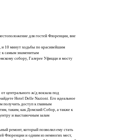
 местоположение для гостей Флоренции, вне
а, и 10 минут ходьбы по красивейшим
с к самым знаменитым
мскому собору, Галерее Уфицци и мосту
 от центрального ж/д вокзала под
айдете Hotel Delle Nazioni. Его идеальное
м получить доступ к главным
ям, таким, как Домский Собор, а также к
центру и выставочным залам
ьный ремонт, который позволил ему стать
ей Флоренции и одним из немногих мест,