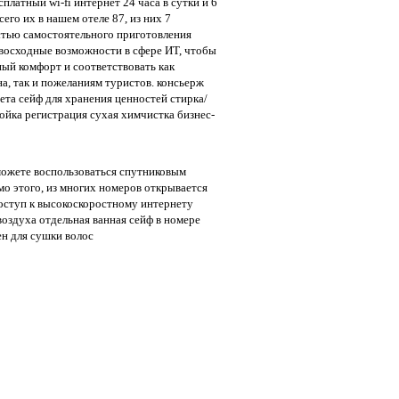
латный wi-fi интернет 24 часа в сутки и 6
сего их в нашем отеле 87, из них 7
стью самостоятельного приготовления
восходные возможности в сфере ИТ, чтобы
ый комфорт и соответствовать как
а, так и пожеланиям туристов. консьерж
ета сейф для хранения ценностей стирка/
ойка регистрация сухая химчистка бизнес-
можете воспользоваться спутниковым
мо этого, из многих номеров открывается
оступ к высокоскоростному интернету
оздуха отдельная ванная сейф в номере
ен для сушки волос