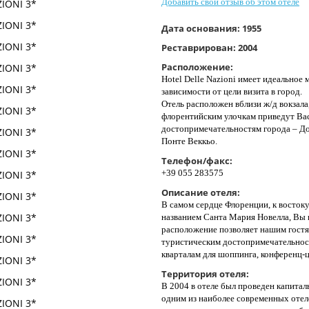
Добавить свой отзыв об этом отеле
Дата основания:
1955
Реставрирован:
2004
Расположение:
Hotel Delle Nazioni имеет идеальное
зависимости от цели визита в город.
Отель расположен вблизи ж/д вокзал
флорентийским улочкам приведут Ва
достопримечательностям города – До
Понте Веккьо.
Телефон/факс:
+39 055 283575
Описание отеля:
В самом сердце Флоренции, к востоку
названием Санта Мария Новелла, Вы н
расположение позволяет нашим гостя
туристическим достопримечательност
кварталам для шоппинга, конференц-
Территория отеля:
В 2004 в отеле был проведен капитал
одним из наиболее современных отел