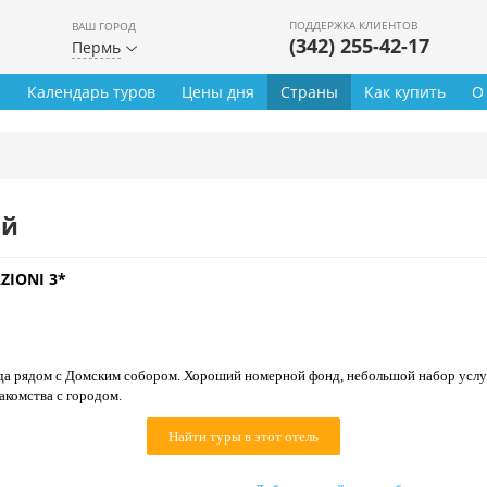
ПОДДЕРЖКА КЛИЕНТОВ
ВАШ ГОРОД
(342) 255-42-17
Пермь
ы
Календарь туров
Цены дня
Страны
Как купить
О
ей
ZIONI 3*
да рядом с Домским собором. Хороший номерной фонд, небольшой набор услуг,
акомства с городом.
Найти туры в этот отель