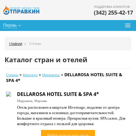
ПОДДЕРЖКА КЛИЕНТОВ
(342) 255-42-17
Пермь
Туры из Перми
ГЛАВНАЯ
СТРАНЫ
Подбор тура
Каталог стран и отелей
Горящие туры
»
»
»
DELLAROSA HOTEL SUITE &
Страны
Марокко
Марракеш
Календарь туров
SPA 4*
Цены дня
DELLAROSA HOTEL SUITE & SPA 4*
Марракеш,
Марокко
Страны
Отель расположен в квартале Hivernage, недалеко от центра
города, магазинов и основных достопримечательностей.
Как купить
Большие и красивый номера. Прекрасная кухня. SPA салон. Для
комфортного отдыха с пользой для здоровья.
О нас
Найти туры в этот отель