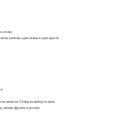
з отеля)
латно (зонтик, один лежак и одно кресло
ол;
н по меню из 3 блюд на выбор из пяти
д, овощи, фрукты и дессерт