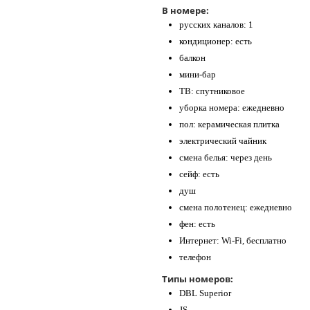
В номере:
русских каналов: 1
кондиционер: есть
балкон
мини-бар
ТВ: спутниковое
уборка номера: ежедневно
пол: керамическая плитка
электрический чайник
смена белья: через день
сейф: есть
душ
смена полотенец: ежедневно
фен: есть
Интернет: Wi-Fi, бесплатно
телефон
Типы номеров:
DBL Superior
JS