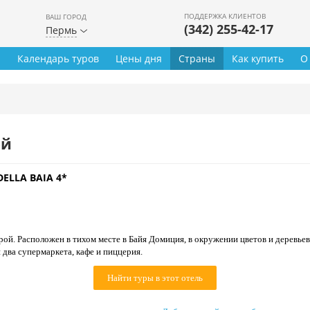
ПОДДЕРЖКА КЛИЕНТОВ
ВАШ ГОРОД
(342) 255-42-17
Пермь
ы
Календарь туров
Цены дня
Страны
Как купить
О
ей
DELLA BAIA 4*
й. Расположен в тихом месте в Байя Домиция, в окружении цветов и деревьев
два супермаркета, кафе и пиццерия.
Найти туры в этот отель