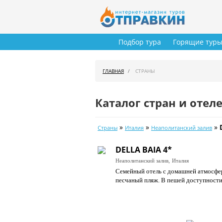
Подбор тура
Горящие тур
ГЛАВНАЯ
СТРАНЫ
Каталог стран и отел
»
»
»
Страны
Италия
Неаполитанский залив
DELLA BAIA 4*
Неаполитанский залив,
Италия
Семейный отель с домашней атмосферо
песчаный пляж. В пешей доступности 