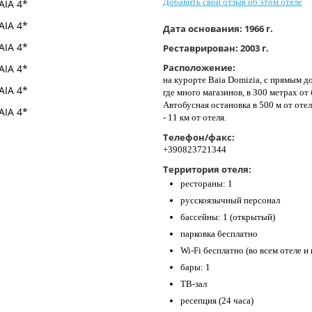
Добавить свой отзыв об этом отеле
Дата основания:
1966 г.
Реставрирован:
2003 г.
Расположение:
на курорте Baia Domizia, с прямым до
где много магазинов, в 300 метрах о
Автобусная остановка в 500 м от оте
- 11 км от отеля.
Телефон/факс:
+390823721344
Территория отеля:
рестораны: 1
русскоязычный персонал
бассейны: 1 (открытый)
парковка бесплатно
Wi-Fi бесплатно (во всем отеле и
бары: 1
ТВ-зал
ресепция (24 часа)