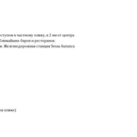
ступом к частному пляжу, в 2 км от центра
т ближайших баров и ресторанов.
ля. Железнодорожная станция Sessa Aurunca
 на пляже)