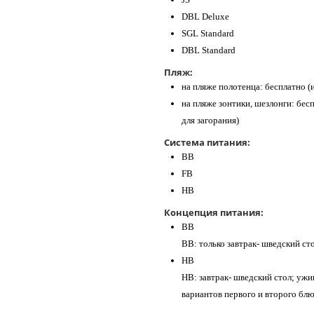
DBL Deluxe
SGL Standard
DBL Standard
Пляж:
на пляже полотенца: бесплатно (и
на пляже зонтики, шезлонги: бесп
для загорания)
Система питания:
BB
FB
HB
Концепция питания:
BB
ВВ: только завтрак- шведский ст
HB
НВ: завтрак- шведский стол; ужи
вариантов первого и второго блю