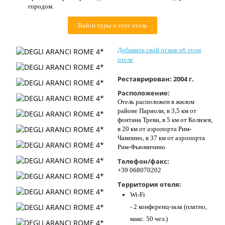
городом.
Контакты
Найти туры в этот отель
Добавить свой отзыв об этом
отеле
Реставрирован:
2004 г.
Расположение:
Отель расположен в жилом
районе Париоли, в 3,5 км от
фонтана Треви, в 5 км от Колизея,
в 20 км от аэропорта Рим-
Чампино, в 37 км от аэропорта
Рим-Фьюмичино.
Телефон/факс:
+39 068070202
Территория отеля:
Wi-Fi
- 2 конференц-зала (платно,
макс. 50 чел.)