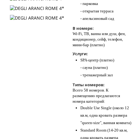
- парковка
- открытая терраса
- апельсиновый сад
В номере:
Wi-Fi, ТВ, ванна или душ, фен,
кондиционер, сейф, телефон,
мини-бар (платно)
Услуги:
SPA-центр (платно)
- сауна (платно)
- тренажерный зал
Типы номеров:
Всего 58 номеров. К
размещению предлагаются
номера категорий:
Double Use Single (около 12
кв.м, одна кровать размера
"queen-size", ванная комната)
Standard Room (14-20 кв.м,
одна кровать размера