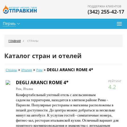
ПОДДЕРЖКА КЛИЕНТОВ
(342) 255-42-17
Пермь
Туры из Перми
ГЛАВНАЯ
СТРАНЫ
Подбор тура
Каталог стран и отелей
Горящие туры
»
»
»
DEGLI ARANCI ROME 4*
Страны
Италия
Рим
Календарь туров
РЕЙТИНГ
DEGLI ARANCI ROME 4*
Цены дня
4.2
Рим,
Италия
Комфортабельный уютный отель с апельсиновым
Страны
садом на территории, находится в элитном районе Рима -
Париоли. Популярные рестораны и магазины расположены в
Как купить
пешей доступности. До центра можно добраться за несколько
минут на автобусе. К услугам гостей - симпатичные номера,
О нас
фитнес-зал, ресторан итальянской кухни. Отличный вариант для
приятного времяпровождения и знакомства с легендарным