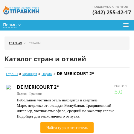
ПОДДЕРЖКА КЛИЕНТОВ
(342) 255-42-17
Пермь
Туры из Перми
ГЛАВНАЯ
СТРАНЫ
Подбор тура
Каталог стран и отелей
Горящие туры
»
»
»
DE MERICOURT 2*
Страны
Франция
Париж
Календарь туров
РЕЙТИНГ
DE MERICOURT 2*
Цены дня
5.0
Париж,
Франция
Небольшой уютный отель находится в квартале
Страны
Маре, недалеко от площади Республики. Традиционный
интерьер, уютная атмосфера, средний по качеству сервис.
Как купить
Подойдет для экономичного отпуска.
О нас
Найти туры в этот отель