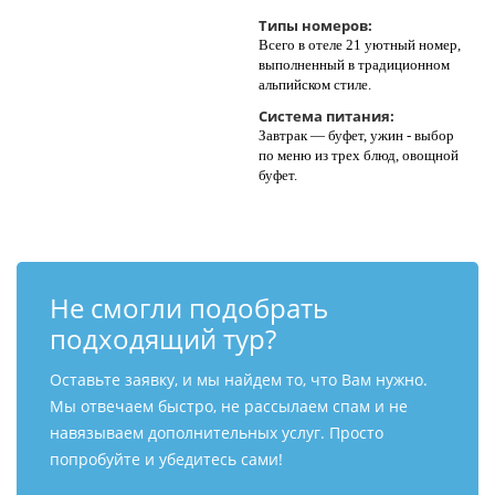
Типы номеров:
Всего в отеле 21 уютный номер,
выполненный в традиционном
альпийском стиле.
Система питания:
Завтрак — буфет, ужин - выбор
по меню из трех блюд, овощной
буфет.
Не смогли подобрать
подходящий тур?
Оставьте заявку, и мы найдем то, что Вам нужно.
Мы отвечаем быстро, не рассылаем спам и не
навязываем дополнительных услуг. Просто
попробуйте и убедитесь сами!