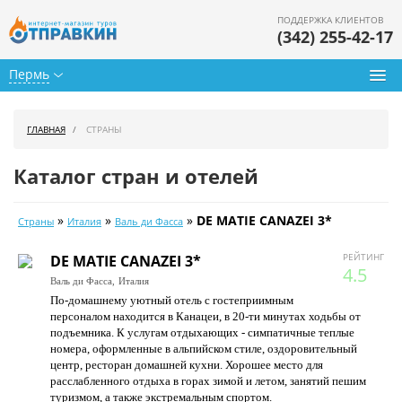
ПОДДЕРЖКА КЛИЕНТОВ
(342) 255-42-17
Пермь
Туры из Перми
ГЛАВНАЯ
СТРАНЫ
Подбор тура
Каталог стран и отелей
Горящие туры
»
»
»
DE MATIE CANAZEI 3*
Страны
Италия
Валь ди Фасса
Календарь туров
РЕЙТИНГ
DE MATIE CANAZEI 3*
Цены дня
4.5
Валь ди Фасса,
Италия
По-домашнему уютный отель с гостеприимным
Страны
персоналом находится в Канацеи, в 20-ти минутах ходьбы от
подъемника. К услугам отдыхающих - симпатичные теплые
Как купить
номера, оформленные в альпийском стиле, оздоровительный
центр, ресторан домашней кухни. Хорошее место для
О нас
расслабленного отдыха в горах зимой и летом, занятий пешим
туризмом, а также экстремальным спортом.