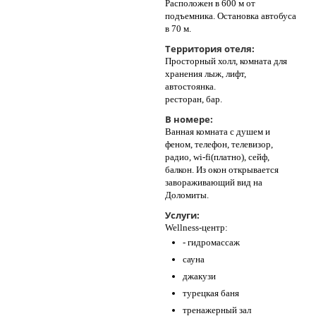
Расположен в 600 м от
подъемника. Остановка автобуса
в 70 м.
Территория отеля:
Просторный холл, комната для
хранения лыж, лифт,
автостоянка.
ресторан, бар.
В номере:
Ванная комната с душем и
феном, телефон, телевизор,
радио, wi-fi(платно), сейф,
балкон. Из окон открывается
завораживающий вид на
Доломиты.
Услуги:
Wellness-центр:
- гидромассаж
сауна
джакузи
турецкая баня
тренажерный зал