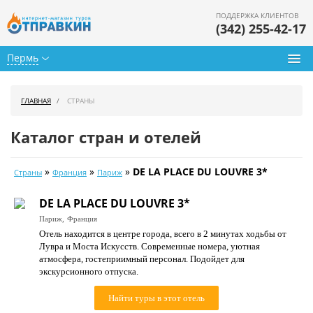
ПОДДЕРЖКА КЛИЕНТОВ
(342) 255-42-17
Пермь
Туры из Перми
ГЛАВНАЯ
СТРАНЫ
Подбор тура
Каталог стран и отелей
Горящие туры
»
»
»
DE LA PLACE DU LOUVRE 3*
Страны
Франция
Париж
Календарь туров
DE LA PLACE DU LOUVRE 3*
Цены дня
Париж,
Франция
Отель находится в центре города, всего в 2 минутах ходьбы от
Страны
Лувра и Моста Искусств. Современные номера, уютная
атмосфера, гостеприимный персонал. Подойдет для
Как купить
экскурсионного отпуска.
О нас
Найти туры в этот отель