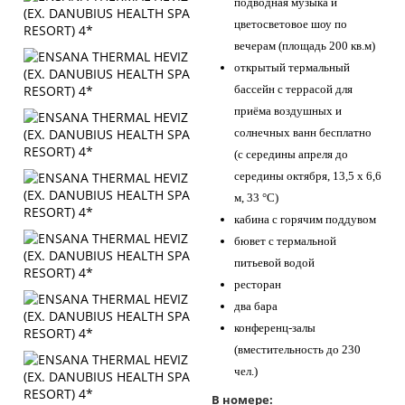
подводная музыка и
цветосветовое шоу по
вечерам (площадь 200 кв.м)
открытый термальный
бассейн с террасой для
приёма воздушных и
солнечных ванн бесплатно
(с середины апреля до
середины октября, 13,5 x 6,6
м, 33 °C)
кабина с горячим поддувом
бювет с термальной
питьевой водой
ресторан
два бара
конференц-залы
(вместительность до 230
чел.)
В номере: