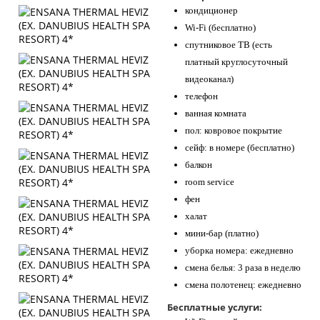
кондиционер
Wi-Fi (бесплатно)
спутниковое ТВ (есть
платный круглосуточный
видеоканал)
телефон
ванная комната
пол: ковровое покрытие
сейф: в номере (бесплатно)
балкон
room service
фен
халат
мини-бар (платно)
уборка номера: ежедневно
смена белья: 3 раза в неделю
смена полотенец: ежедневно
Бесплатные услуги: