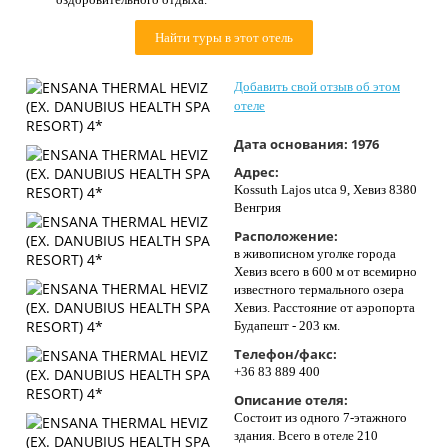
Контакты
Найти туры в этот отель
Добавить свой отзыв об этом
отеле
Дата основания:
1976
Адрес:
Kossuth Lajos utca 9, Хевиз 8380
Венгрия
Расположение:
в живописном уголке города
Хевиз всего в 600 м от всемирно
известного термального озера
Хевиз. Расстояние от аэропорта
Будапешт - 203 км.
Телефон/факс:
+36 83 889 400
Описание отеля:
Состоит из одного 7-этажного
здания. Всего в отеле 210