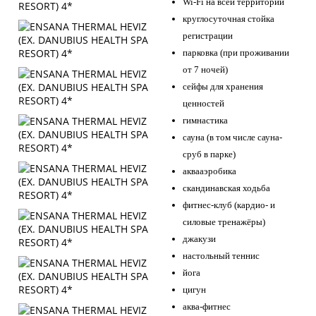
Wi-Fi на всей территории
круглосуточная стойка
регистрации
парковка (при проживании
от 7 ночей)
сейфы для хранения
ценностей
гимнастика
сауна (в том числе сауна-
сруб в парке)
аквааэробика
скандинавская ходьба
фитнес-клуб (кардио- и
силовые тренажёры)
джакузи
настольный теннис
йога
цигун
аква-фитнес