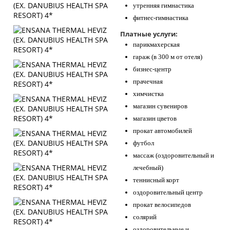
утренняя гимнастика
фитнес-гимнастика
Платные услуги:
парикмахерская
гараж (в 300 м от отеля)
бизнес-центр
прачечная
химчистка
магазин сувениров
магазин цветов
прокат автомобилей
футбол
массаж (оздоровительный и
лечебный)
теннисный корт
оздоровительный центр
прокат велосипедов
солярий
оздоровительные и