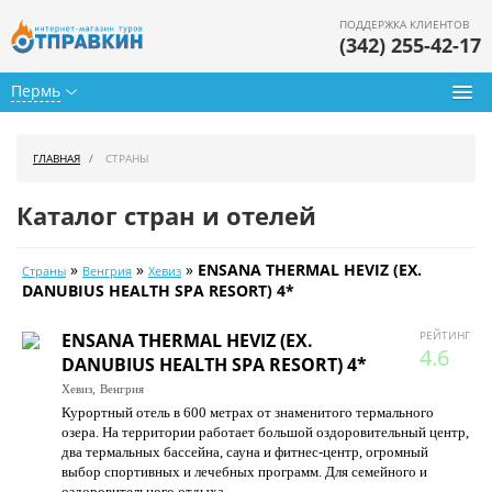
ПОДДЕРЖКА КЛИЕНТОВ
(342) 255-42-17
Пермь
Туры из Перми
ГЛАВНАЯ
СТРАНЫ
Подбор тура
Каталог стран и отелей
Горящие туры
»
»
»
ENSANA THERMAL HEVIZ (EX.
Страны
Венгрия
Хевиз
Календарь туров
DANUBIUS HEALTH SPA RESORT) 4*
Цены дня
РЕЙТИНГ
ENSANA THERMAL HEVIZ (EX.
4.6
DANUBIUS HEALTH SPA RESORT) 4*
Страны
Хевиз,
Венгрия
Курортный отель в 600 метрах от знаменитого термального
Как купить
озера. На территории работает большой оздоровительный центр,
два термальных бассейна, сауна и фитнес-центр, огромный
О нас
выбор спортивных и лечебных программ. Для семейного и
оздоровительного отдыха.