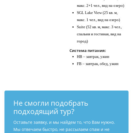
макс. 2+1 чел., вид на озеро)
SGL Lake View (25 кв. м,
макс. 1 чел., вид на озеро)
Suite (52 кв. м, макс. 3 чел.,
спальня и гостиная, вид на
город)
Система питания:
HB – завтрак, ужин
FB – завтрак, обед, ужин
Не смогли подобрать
подходящий тур?
Оставьте заявку, и мы найдем то, что Вам нужно.
Мы отвечаем быстро, не рассылаем спам и не