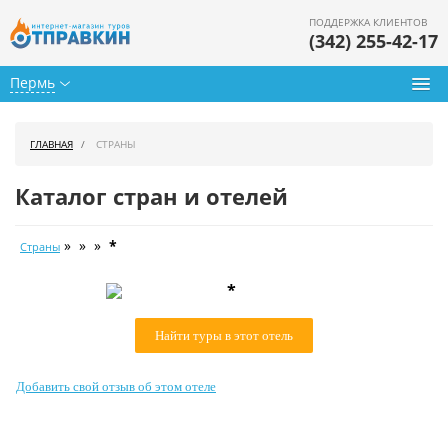
ПОДДЕРЖКА КЛИЕНТОВ
(342) 255-42-17
Пермь
Туры из Перми
ГЛАВНАЯ
СТРАНЫ
Подбор тура
Каталог стран и отелей
Горящие туры
» » »
*
Страны
Календарь туров
*
Цены дня
Найти туры в этот отель
Страны
Как купить
Добавить свой отзыв об этом отеле
О нас