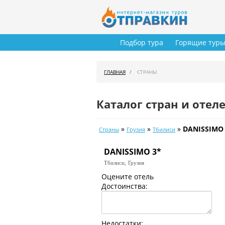
Подбор тура
Горящие тур
ГЛАВНАЯ
СТРАНЫ
Каталог стран и отел
»
»
»
DANISSIMO
Страны
Грузия
Тбилиси
DANISSIMO 3*
Тбилиси,
Грузия
Оцените отель
Достоинства:
Недостатки: