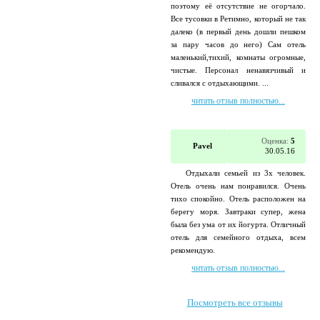
поэтому её отсутствие не огорчало.
Все тусовки в Ретимно, который не так
далеко (в первый день дошли пешком
за пару часов до него) Сам отель
маленький,тихий, комнаты огромные,
чистые. Персонал ненавязчивый и
сливался с отдыхающими. ...
читать отзыв полностью...
Оценка:
5
Pavel
30.05.16
Отдыхали семьей из 3х человек.
Отель очень нам понравился. Очень
тихо спокойно. Отель расположен на
берегу моря. Завтраки супер, жена
была без ума от их йогурта. Отличный
отель для семейного отдыха, всем
рекомендую.
читать отзыв полностью...
Посмотреть все отзывы