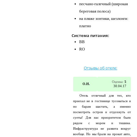
песчано-галечный (широкая
береговая полоса)
на пляже зонтики, шезлонги:
платно
Система питания:
BB
RO
Отзывы об отеле:
Оценка:
5
О.Н.
30.04.17
Отель отличный для тех, кто
приехал не в гостинице тусоваться и
по барам шастать, а именно
посмотреть остров и отдохнуть от
суеты! Для нас приоритетом было
рядом с морем и тишина.
Инфраструктура не развита вокруг
вообще. Но мы брали на прокат авто,