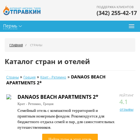
ПОДДЕРЖКА КЛИЕНТОВ
(342) 255-42-17
Пермь
Туры из Перми
ГЛАВНАЯ
СТРАНЫ
Подбор тура
Каталог стран и отелей
Горящие туры
»
»
»
DANAOS BEACH
Страны
Греция
Крит - Ретимно
Календарь туров
APARTMENTS 2*
Цены дня
РЕЙТИНГ
DANAOS BEACH APARTMENTS 2*
4.1
Крит - Ретимно,
Греция
Страны
отзывы
Семейный отель с компактной территорией и
приятным номерным фондом. Рекомендуется для
Как купить
бюджетного отдыха семей и пар, для самостоятельных
путешественников.
О нас
Найти туры в этот отель