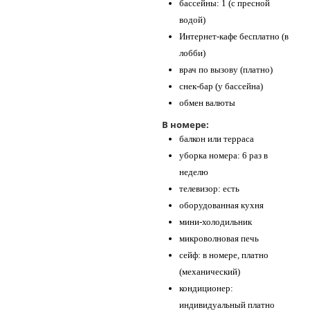
бассейны: 1 (с пресной
водой)
Интернет-кафе бесплатно (в
лобби)
врач по вызову (платно)
снек-бар (у бассейна)
обмен валюты
В номере:
балкон или терраса
уборка номера: 6 раз в
неделю
телевизор: есть
оборудованная кухня
мини-холодильник
микроволновая печь
сейф: в номере, платно
(механический)
кондиционер:
индивидуальный платно