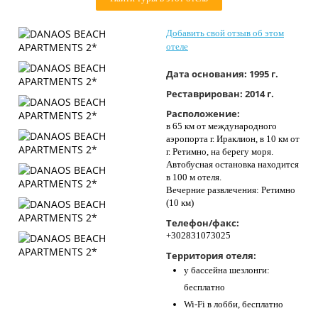
Контакты
Добавить свой отзыв об этом
отеле
Дата основания:
1995 г.
Реставрирован:
2014 г.
Расположение:
в 65 км от международного
аэропорта г. Ираклион, в 10 км от
г. Ретимно, на берегу моря.
Автобусная остановка находится
в 100 м отеля.
Вечерние развлечения: Ретимно
(10 км)
Телефон/факс:
+302831073025
Территория отеля:
у бассейна шезлонги:
бесплатно
Wi-Fi в лобби, бесплатно